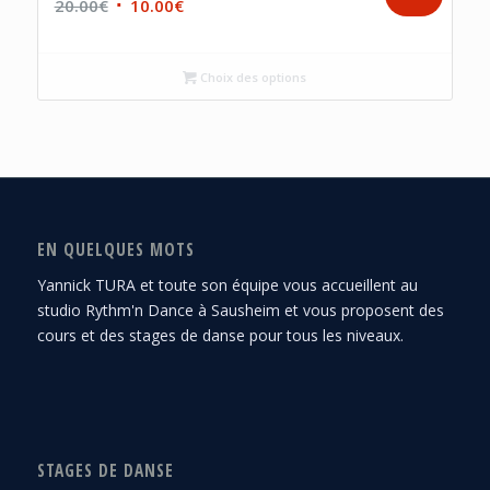
Le
Le
20.00
€
10.00
€
prix
prix
initial
actuel
Choix des options
était :
est :
20.00€.
10.00€.
EN QUELQUES MOTS
Yannick TURA et toute son équipe vous accueillent au
studio Rythm'n Dance à Sausheim et vous proposent des
cours et des stages de danse pour tous les niveaux.
STAGES DE DANSE