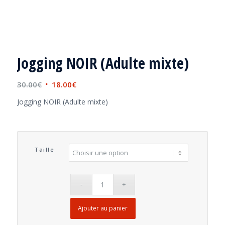
Jogging NOIR (Adulte mixte)
Le
Le
30.00
€
18.00
€
prix
prix
Jogging NOIR (Adulte mixte)
initial
actuel
était :
est :
30.00€.
18.00€.
Taille
Ajouter au panier