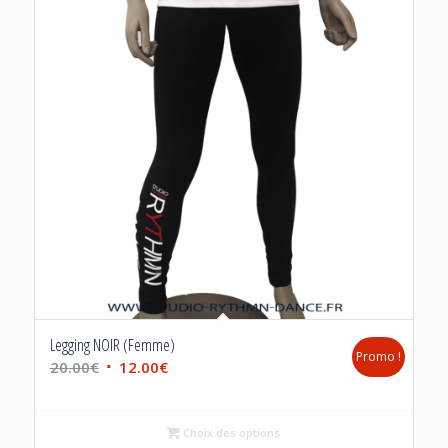
Legging NOIR (Femme)
Promo !
Le
Le
20.00
€
12.00
€
prix
prix
initial
actuel
Choix des options
était :
est :