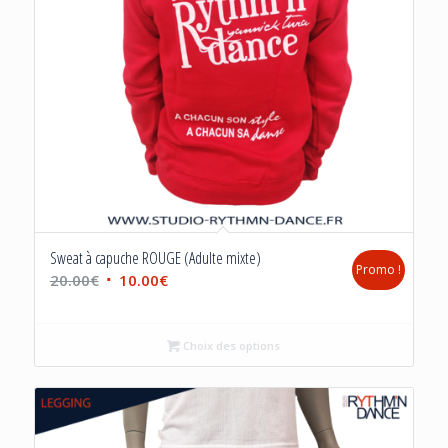
Sweat à capuche ROUGE (Adulte mixte)
Promo !
Le
Le
20.00
€
10.00
€
prix
prix
initial
actuel
Choix des options
était :
est :
20.00€.
10.00€.