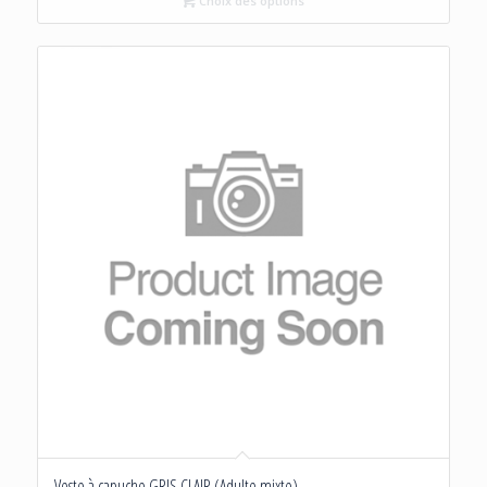
Choix des options
était :
est :
20.00€.
10.00€.
Veste à capuche GRIS CLAIR (Adulte mixte)