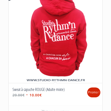
Sweat à capuche ROUGE (Adulte mixte)
Promo !
Le
Le
20.00
€
10.00
€
prix
prix
initial
actuel