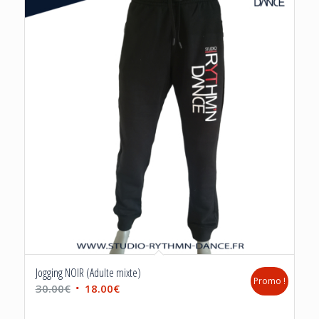
Jogging NOIR (Adulte mixte)
Promo !
Le
Le
30.00
€
18.00
€
prix
prix