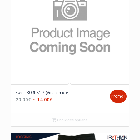
Sweat BORDEAUX (Adulte mixte)
Promo !
Le
Le
20.00
€
14.00
€
prix
prix
initial
actuel
Choix des options
était :
est :
20.00€.
14.00€.