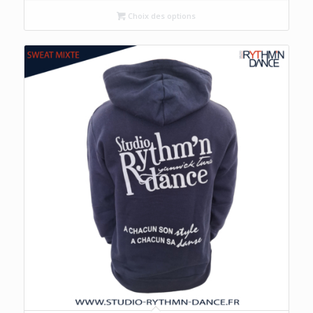
initial
actuel
Choix des options
était :
est :
30.00€.
18.00€.