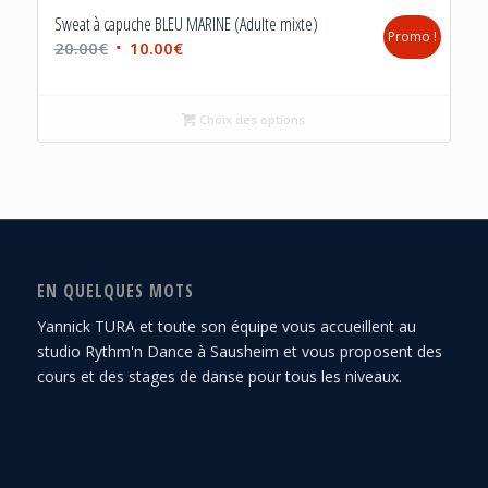
Sweat à capuche BLEU MARINE (Adulte mixte)
Promo !
Le
Le
20.00
€
10.00
€
prix
prix
initial
actuel
Choix des options
était :
est :
20.00€.
10.00€.
EN QUELQUES MOTS
Yannick TURA et toute son équipe vous accueillent au
studio Rythm'n Dance à Sausheim et vous proposent des
cours et des stages de danse pour tous les niveaux.