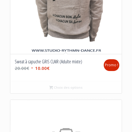
Sweat à capuche GRIS CLAIR (Adulte mixte)
Promo !
Le
Le
20.00
€
10.00
€
prix
prix
initial
actuel
Choix des options
était :
est :
20.00€.
10.00€.