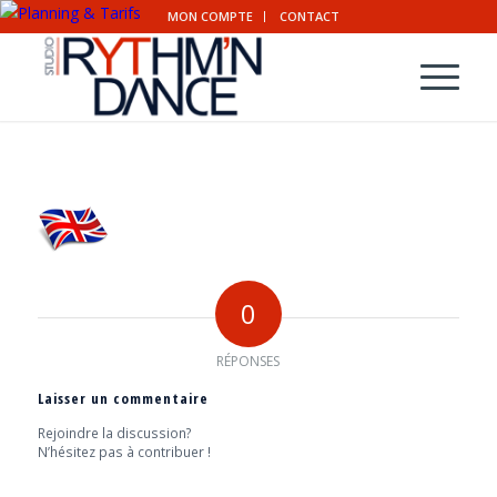
MON COMPTE
CONTACT
0
RÉPONSES
Laisser un commentaire
Rejoindre la discussion?
N’hésitez pas à contribuer !