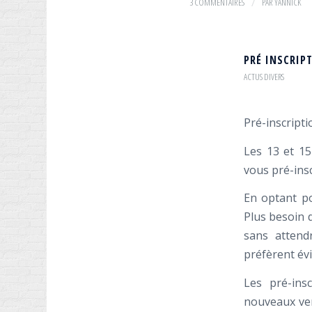
3 COMMENTAIRES
/
PAR
YANNICK
PRÉ INSCRIPT
ACTUS DIVERS
Pré-inscripti
Les 13 et 15
vous pré-insc
En optant po
Plus besoin d
sans attend
préfèrent év
Les pré-ins
nouveaux ven