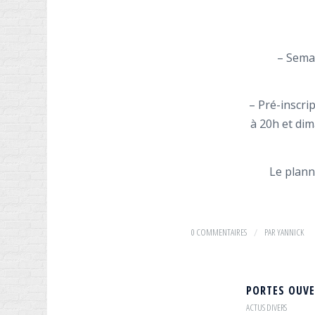
– Sema
– Pré-inscri
à 20h et dim
Le plann
0 COMMENTAIRES
/
PAR
YANNICK
PORTES OUVE
ACTUS DIVERS