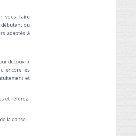
r vous faire
z débutant ou
rs adaptés à
our découvrir
ou encore les
atuitement et
s et référez-
e la danse !