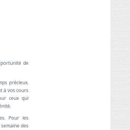
pportunité de
mps précieux.
nt à vos cours
our ceux qui
nité.
es. Pour les
a semaine des