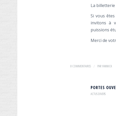
La billetter
Si vous êtes
invitons à 
puissions ét
Merci de vot
0 COMMENTAIRES
/
PAR
YANNICK
PORTES OUVE
ACTUS DIVERS